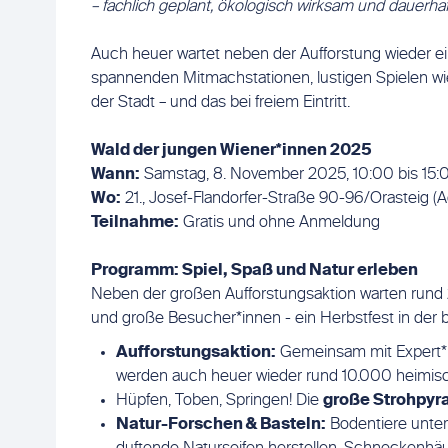
– fachlich geplant, ökologisch wirksam und dauerhaf
Auch heuer wartet neben der Aufforstung wieder ein
spannenden Mitmachstationen, lustigen Spielen wi
der Stadt – und das bei freiem Eintritt.
Wald der jungen Wiener*innen 2025
Wann:
Samstag, 8. November 2025, 10:00 bis 15:
Wo:
21., Josef-Flandorfer-Straße 90-96/Orasteig (
Teilnahme:
Gratis und ohne Anmeldung
Programm: Spiel, Spaß und Natur erleben
Neben der großen Aufforstungsaktion warten rund 
und große Besucher*innen - ein Herbstfest in der b
Aufforstungsaktion:
Gemeinsam mit Expert*i
werden auch heuer wieder rund 10.000 heimis
Hüpfen, Toben, Springen! Die
große Strohpy
Natur-Forschen & Basteln:
Bodentiere unter