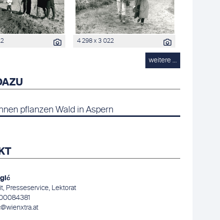
22
4 298 x 3 022
weitere ...
DAZU
nnen pflanzen Wald in Aspern
KT
rgić
, Presseservice, Lektorat
400084381
ic@wienxtra.at