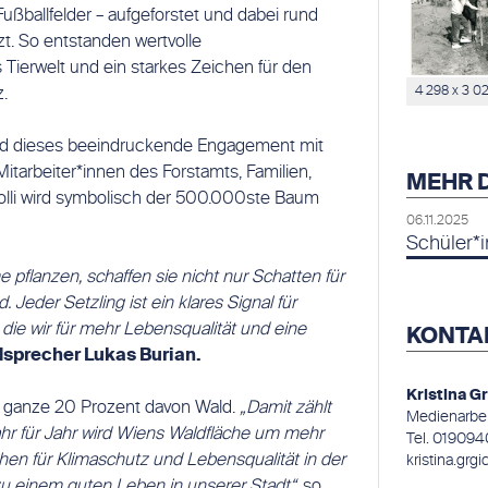
ußballfelder – aufgeforstet und dabei rund
. So entstanden wertvolle
ierwelt und ein starkes Zeichen für den
4 298 x 3 0
.
d dieses beeindruckende Engagement mit
itarbeiter*innen des Forstamts, Familien,
MEHR 
i wird symbolisch der 500.000ste Baum
06.11.2025
Schüler*i
flanzen, schaffen sie nicht nur Schatten für
Jeder Setzling ist ein klares Signal für
die wir für mehr Lebensqualität und eine
KONTA
precher Lukas Burian.
Kristina G
, ganze 20 Prozent davon Wald.
„Damit zählt
Medienarbeit
hr für Jahr wird Wiens Waldfläche um mehr
Tel. 01909
ichen für Klimaschutz und Lebensqualität in der
kristina.grg
 zu einem guten Leben in unserer Stadt“,
so