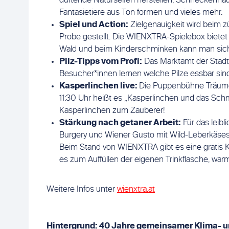
duftende Naturseifen herstellen, Schneckenhä
Fantasietiere aus Ton formen und vieles mehr.
Spiel und Action:
Zielgenauigkeit wird beim z
Probe gestellt. Die WIENXTRA-Spielebox bietet
Wald und beim Kinderschminken kann man sich i
Pilz-Tipps vom Profi:
Das Marktamt der Stadt 
Besucher*innen lernen welche Pilze essbar sind
Kasperlinchen live:
Die Puppenbühne Träumel
11:30 Uhr heißt es „Kasperlinchen und das Sch
Kasperlinchen zum Zauberer!
Stärkung nach getaner Arbeit:
Für das leib
Burgery und Wiener Gusto mit Wild-Leberkäse
Beim Stand von WIENXTRA gibt es eine gratis K
es zum Auffüllen der eigenen Trinkflasche, warm
Weitere Infos unter
wienxtra.at
Hintergrund: 40 Jahre gemeinsamer Klima- u