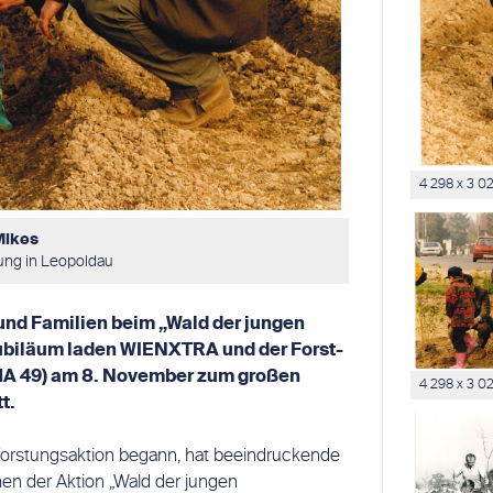
4 298 x 3 0
Mikes
zung in Leopoldau
 und Familien beim „Wald der jungen
ubiläum laden WIENXTRA und der Forst-
(MA 49) am 8. November zum großen
4 298 x 3 0
t.
forstungsaktion begann, hat beeindruckende
en der Aktion „Wald der jungen