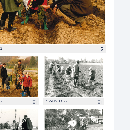
22
22
4 298 x 3 022