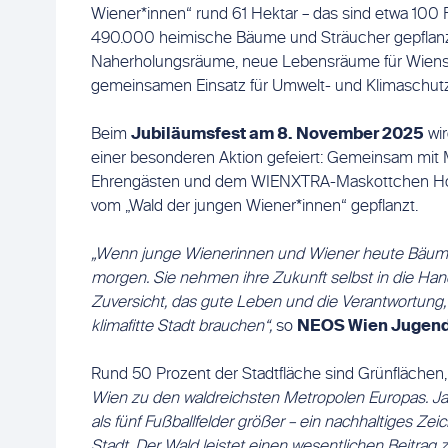
Wiener*innen“ rund 61 Hektar – das sind etwa 100 F
490.000 heimische Bäume und Sträucher gepflanzt
Naherholungsräume, neue Lebensräume für Wiens T
gemeinsamen Einsatz für Umwelt- und Klimaschutz
Beim
Jubiläumsfest am 8. November 2025
wir
einer besonderen Aktion gefeiert: Gemeinsam mit M
Ehrengästen und dem WIENXTRA-Maskottchen Holl
vom „Wald der jungen Wiener*innen“ gepflanzt.
„Wenn junge Wienerinnen und Wiener heute Bäume p
morgen. Sie nehmen ihre Zukunft selbst in die Hand. 
Zuversicht, das gute Leben und die Verantwortung, 
klimafitte Stadt brauchen“,
so
NEOS Wien Jugends
Rund 50 Prozent der Stadtfläche sind Grünflächen
Wien zu den waldreichsten Metropolen Europas. Ja
als fünf Fußballfelder größer – ein nachhaltiges Ze
Stadt. Der Wald leistet einen wesentlichen Beitrag