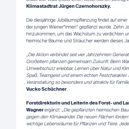
Klimastadtrat Jürgen Czernohorszky.
Die diesjährige Jubiläumspflanzung findet auf einer 
der jungen Wiener*innen“ gepflanzt wurde. Zehn 
hinzukommen, um das Wachstum zu verdichten und 
heimische Bäume und Sträucher werden dieses Jah
„Die Aktion verbindet seit vier Jahrzehnten Generat
Großeltern pflanzen gemeinsam Zukunft. Beim Wal
Umweltschutz erlebbar, Lernen über Natur und Klima 
Spaß, Teamgeist und einem echten Festcharakter.
Veranstaltung so besonders und attraktiv für Famili
Vucko Schüchner
.
Forstdirektorin und Leiterin des Forst- und L
Wagner
ergänzt:
„Die gepflanzten heimischen Bau
gegen den Klimawandel. Die neuen Flächen fördern
wichtige Lebensräume für Pflanzen und Tiere. Jed