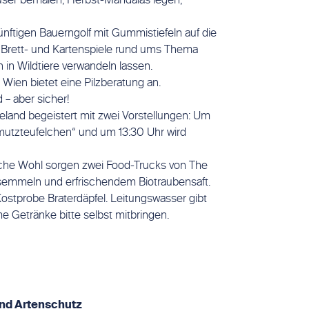
user bemalen, Herbst-Mandalas legen,
ünftigen Bauerngolf mit Gummistiefeln auf die
 Brett- und Kartenspiele rund ums Thema
n Wildtiere verwandeln lassen.
Wien bietet eine Pilzberatung an.
 – aber sicher!
and begeistert mit zwei Vorstellungen: Um
mutzteufelchen“ und um 13:30 Uhr wird
liche Wohl sorgen zwei Food-Trucks von The
semmeln und erfrischendem Biotraubensaft.
ostprobe Braterdäpfel. Leitungswasser gibt
e Getränke bitte selbst mitbringen.
nd Artenschutz