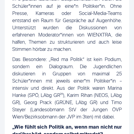
Schüler*innen auf je eine*n Politiker*in. Ohne
Presse, Kameras oder Social-Media-Teams
entstand ein Raum für Gespräche auf Augenhöhe.
Unterstützt wurden die Diskussionen von
erfahrenen Moderator*innen von WIENXTRA, die
halfen, Themen zu strukturieren und auch leise
Stimmen hörbar zu machen.
Das Besondere: „Red ma Politik“ ist kein Podium,
sondern ein Dialograum. Die Jugendlichen
diskutieren in Gruppen von maximal 25
Schüler*innen mit jeweils einer*m Politiker*in –
intensiv und direkt. Aus der Politik waren Marina
in
Hanke (SPÖ, LAbg GR
), Karim Rihan (NEOS, LAbg
GR), Georg Prack (GRÜNE, LAbg GR) und Timo
Steyer (Landesobmann StV der Jungen ÖVP
Wien/Bezirksobmann der JVP im 3ten) mit dabei.
„Wie fühlt sich Politik an, wenn man nicht nur