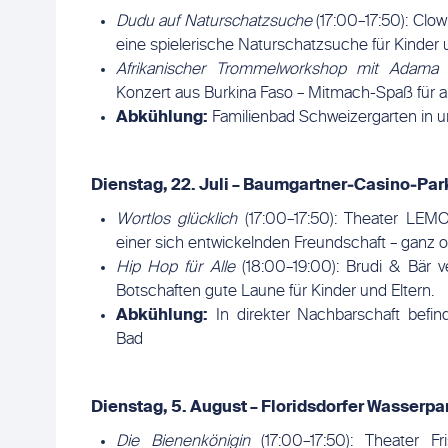
Dudu auf Naturschatzsuche
(17:00–17:50): Clo
eine spielerische Naturschatzsuche für Kinder
Afrikanischer Trommelworkshop mit Adama 
Konzert aus Burkina Faso – Mitmach-Spaß für a
Abkühlung:
Familienbad Schweizergarten in u
Dienstag, 22.
Juli
–
Baumgartner‑Casino‑Park
Wortlos glücklich
(17:00–17:50): Theater LEM
einer sich entwickelnden Freundschaft – ganz 
Hip Hop für Alle
(18:00–19:00): Brudi & Bär ve
Botschaften gute Laune für Kinder und Eltern.
Abkühlung:
In direkter Nachbarschaft befind
Bad
Dienstag, 5.
August
–
Floridsdorfer Wasserpar
Die Bienenkönigin
(17:00–17:50): Theater Fri