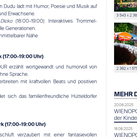
wn Dudu lädt mit Humor, Poesie und Musik auf
 und Erwachsene.
3 543 x 2 3
Dicko
(18:00–19:00): Interaktives Trommel-
lle Generationen.
nmittelbarer Nähe
 (17:00
–
19:00 Uhr)
OUR erzählt wortgewandt und humorvoll von
2 362 x 1 57
ohne Sprache.
rbreiten mit kraftvollen Beats und positiven
MEHR 
et sich das familienfreundliche Hütteldorfer
20.08.2025
WIENOPOL
der Kinde
k (17:00
–
19:00 Uhr)
18.08.2025
WIENOPOL
schluft verzaubert mit einer fantasievollen