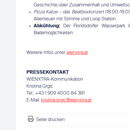
Geschichte über Zusammenhalt und Umweltsc
Pizza Katze – das Beatboxkonzert
(18:00–19:00
Abenteuer mit Stimme und Loop Station.
Abkühlung:
Der Floridsdorfer Wasserpark l
Bademöglichkeiten
Weitere Infos unter
wienxtra.at
PRESSEKONTAKT
WIENXTRA-Kommunikation
Kristina Grgic
Tel.: +43 1 909 4000 84 381
E-Mail:
kristina.grgic@wienxtra.at
Seite drucken