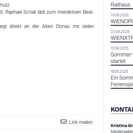
Rathaus
hutz.
): Raphael Schall lädt zum interaktiven Beat-
13.08.2025
WIENOPOL
iegt direkt an der Alten Donau mit vielen
23.06.2025
WIENXTRA
10.06.2025
Sommer v
startet
19.05.2025
Ein Somm
Ferienspi
KONTA
Link mailen
Kristina G
Medienarbeit